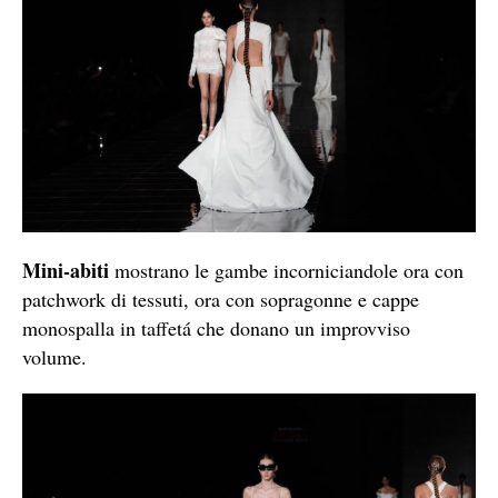
Mini-abiti
mostrano le gambe incorniciandole ora con
patchwork di tessuti, ora con sopragonne e cappe
monospalla in taffetá che donano un improvviso
volume.