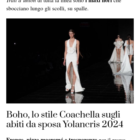
sbocciano lungo gli scolli, su spalle.
Boho, lo stile Coachella sugli
abiti da sposa Yolancris 2024
Frange, pizzo macramé e trasparenze
per il nuovo