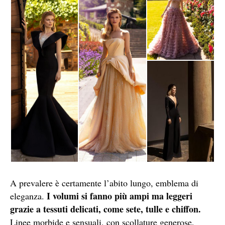
A prevalere è certamente l’abito lungo, emblema di
I volumi si fanno più ampi ma leggeri
eleganza.
grazie a tessuti delicati, come sete, tulle e chiffon.
Linee morbide e sensuali, con scollature generose,