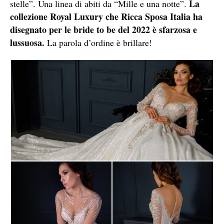
La
stelle”. Una linea di abiti da “Mille e una notte”.
collezione Royal Luxury che Ricca Sposa Italia ha
disegnato per le bride to be del 2022 è sfarzosa e
lussuosa.
La parola d’ordine è brillare!