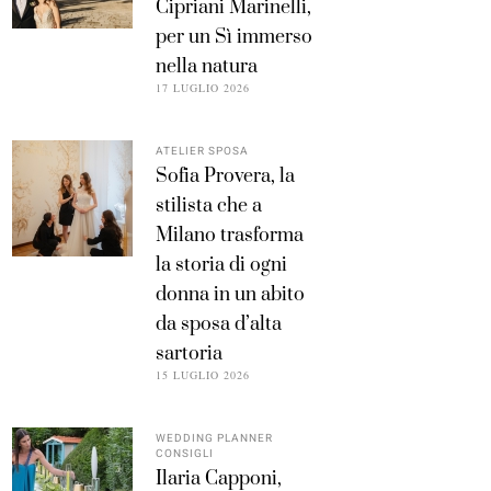
Cipriani Marinelli,
per un Sì immerso
nella natura
17 LUGLIO 2026
ATELIER SPOSA
Sofia Provera, la
stilista che a
Milano trasforma
la storia di ogni
donna in un abito
da sposa d’alta
sartoria
15 LUGLIO 2026
WEDDING PLANNER
CONSIGLI
Ilaria Capponi,