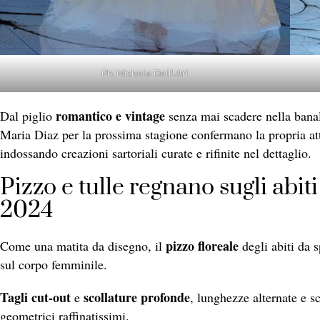
Ph. Michele Dell’Utri
romantico e vintage
Dal piglio
senza mai scadere nella banal
Maria Diaz per la prossima stagione confermano la propria att
indossando creazioni sartoriali curate e rifinite nel dettaglio.
Pizzo e tulle regnano sugli abi
2024
pizzo floreale
Come una matita da disegno, il
degli abiti da 
sul corpo femminile.
Tagli cut-out
scollature profonde
e
, lunghezze alternate e sc
geometrici raffinatissimi.