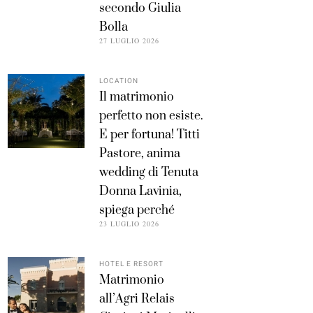
secondo Giulia
Bolla
27 LUGLIO 2026
LOCATION
Il matrimonio
perfetto non esiste.
E per fortuna! Titti
Pastore, anima
wedding di Tenuta
Donna Lavinia,
spiega perché
23 LUGLIO 2026
HOTEL E RESORT
Matrimonio
all’Agri Relais