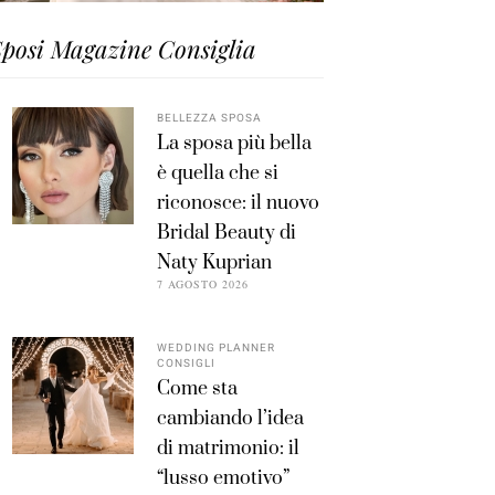
posi Magazine Consiglia
BELLEZZA SPOSA
La sposa più bella
è quella che si
riconosce: il nuovo
Bridal Beauty di
Naty Kuprian
7 AGOSTO 2026
WEDDING PLANNER
CONSIGLI
Come sta
cambiando l’idea
di matrimonio: il
“lusso emotivo”