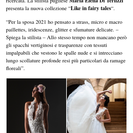
Maria Elena Di Terlizzi
ricercata. La stilista pugliese
Like in fairy tales
presenta la nuova collezione “
“.
“Per la sposa 2021 ho pensato a strass, micro e macro
paillettes, iridescenze, glitter e sfumature delicate. –
Spiega la stilista – Allo stesso tempo non mancano però
gli spacchi vertiginosi e trasparenze con tessuti
impalpabili che vestono le spalle nude e si intrecciano
lungo scollature profonde resi più particolari da ramage
floreali”.