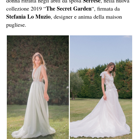
Serrese
donna ritratta negli abiti da sposa
, nella nuova
The Secret Garden
collezione 2019 “
“, firmata da
Stefania Lo Muzio
, designer e anima della maison
pugliese.