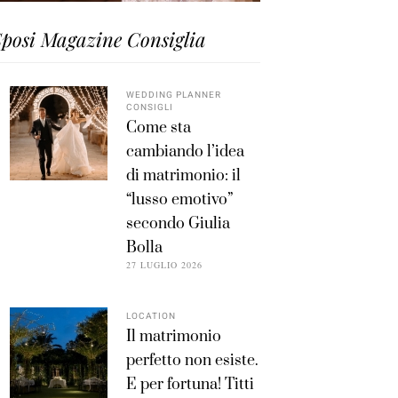
posi Magazine Consiglia
WEDDING PLANNER
CONSIGLI
Come sta
cambiando l’idea
di matrimonio: il
“lusso emotivo”
secondo Giulia
Bolla
27 LUGLIO 2026
LOCATION
Il matrimonio
perfetto non esiste.
E per fortuna! Titti