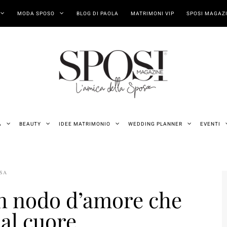
MODA SPOSO
BLOG DI PAOLA
MATRIMONI VIP
SPOSI MAGAZI
A
BEAUTY
IDEE MATRIMONIO
WEDDING PLANNER
EVENTI
OSA
n nodo d’amore che
 al cuore