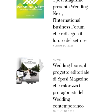
Sposi Magazine
presenta Wedding
Next,
l’International
Business Forum
che ridisegna il
futuro del settore
5 AGOSTO 2026
NEWS
Wedding Icons, il
progetto editoriale
di Sposi Magazine
che valorizza i
protagonisti del
Wedding
contemporaneo
30 LUGLIO 2026