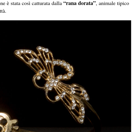
“rana dorata”
ne è stata così catturata dalla
, animale tipico
tà.