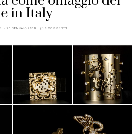
a come omaggio del
 in Italy
E
26 GENNAIO 2018
0 COMMENTS