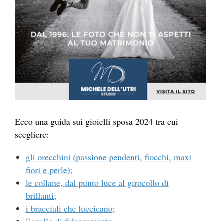
Ecco una guida sui gioielli sposa 2024 tra cui
scegliere:
gli orecchini (passione pendenti, fiocchi, maxi
fiori e perle);
le collane, dal punto luce al girocollo di
brillanti;
i bracciali che luccicano;
l’anello di fidanzamento.