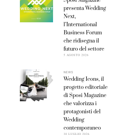
Sposi Magazine
presenta Wedding
Next,
l’International
Business Forum
che ridisegna il
futuro del settore
5 AGOSTO 2026
NEWS
Wedding Icons, il
progetto editoriale
di Sposi Magazine
che valorizza i
protagonisti del
Wedding
contemporaneo
30 LUGLIO 2026