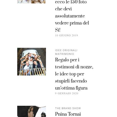
ecco le 150 foto
che devi
assolutamente
vedere prima del
Sì!
10 GIUGNO 2019
IDEE ORIGINALI
MATRIMONIO
Regalo per i
testimoni di nozze,
le idee top per
stupirli facendo
un’ottima figura
9 GENNAIO 2020
THE BRAND SHOW
Pnina Tornai