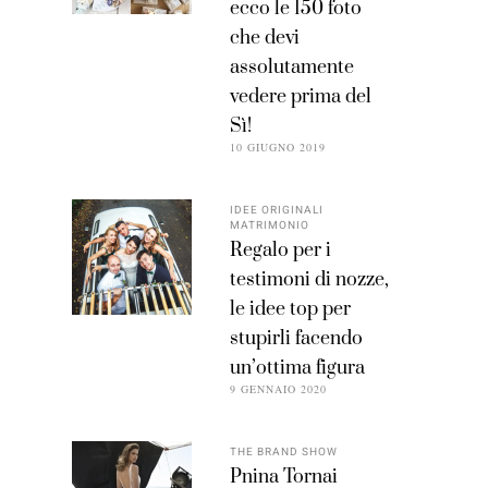
ecco le 150 foto
che devi
assolutamente
vedere prima del
Sì!
10 GIUGNO 2019
IDEE ORIGINALI
MATRIMONIO
Regalo per i
testimoni di nozze,
le idee top per
stupirli facendo
un’ottima figura
9 GENNAIO 2020
THE BRAND SHOW
Pnina Tornai