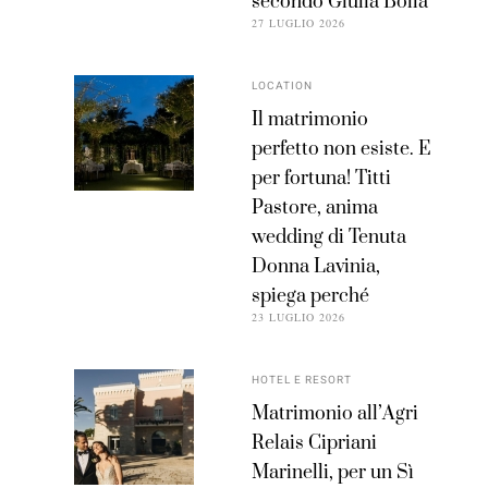
secondo Giulia Bolla
27 LUGLIO 2026
LOCATION
Il matrimonio
perfetto non esiste. E
per fortuna! Titti
Pastore, anima
wedding di Tenuta
Donna Lavinia,
spiega perché
23 LUGLIO 2026
HOTEL E RESORT
Matrimonio all’Agri
Relais Cipriani
Marinelli, per un Sì