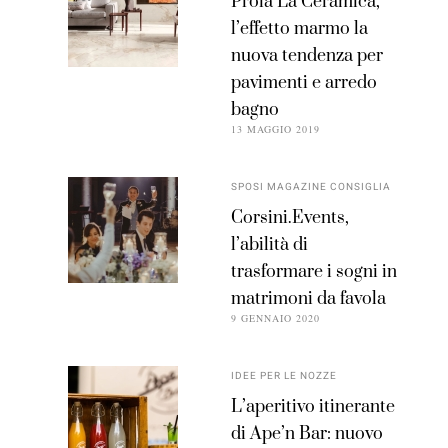
Proia La Ceramica,
l’effetto marmo la
nuova tendenza per
pavimenti e arredo
bagno
13 MAGGIO 2019
SPOSI MAGAZINE CONSIGLIA
Corsini.Events,
l’abilità di
trasformare i sogni in
matrimoni da favola
9 GENNAIO 2020
IDEE PER LE NOZZE
L’aperitivo itinerante
di Ape’n Bar: nuovo