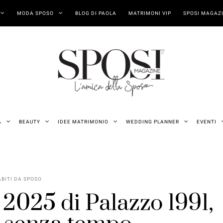
MODA SPOSO
BLOG DI PAOLA
MATRIMONI VIP
SPOSI MAGAZI
A
BEAUTY
IDEE MATRIMONIO
WEDDING PLANNER
EVENTI
ABITI DA SPOSO
 2025 di Palazzo 1991,