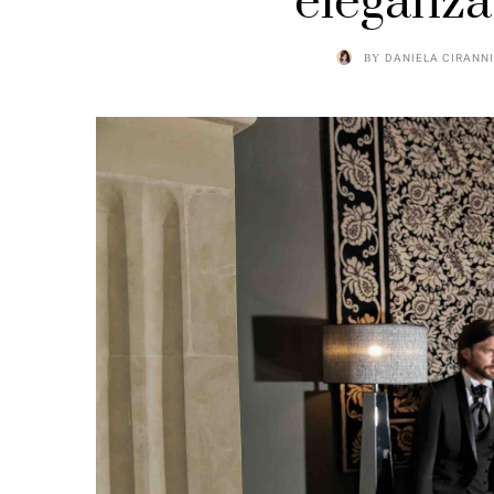
eleganza
BY
DANIELA CIRANN