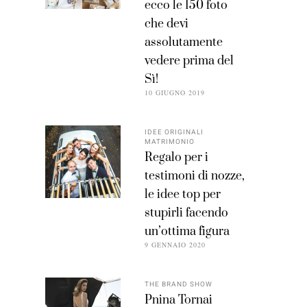
ecco le 150 foto
che devi
assolutamente
vedere prima del
Sì!
10 GIUGNO 2019
IDEE ORIGINALI
MATRIMONIO
Regalo per i
testimoni di nozze,
le idee top per
stupirli facendo
un’ottima figura
9 GENNAIO 2020
THE BRAND SHOW
Pnina Tornai