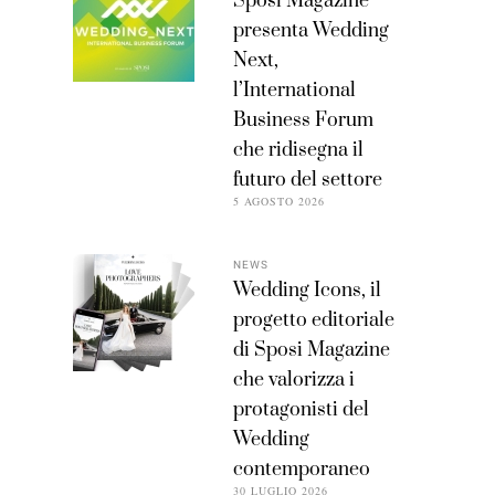
Sposi Magazine
presenta Wedding
Next,
l’International
Business Forum
che ridisegna il
futuro del settore
5 AGOSTO 2026
NEWS
Wedding Icons, il
progetto editoriale
di Sposi Magazine
che valorizza i
protagonisti del
Wedding
contemporaneo
30 LUGLIO 2026