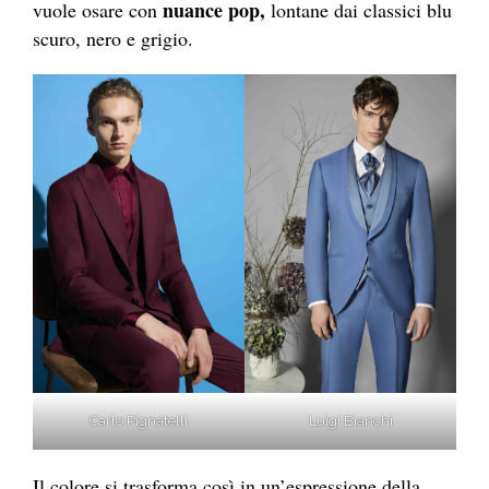
nuance pop,
vuole osare con
lontane dai classici blu
scuro, nero e grigio.
Carlo Pignatelli
Luigi Bianchi
Il colore si trasforma così in un’espressione della