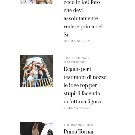
ecco le 150 foto
che devi
assolutamente
vedere prima del
Sì!
10 GIUGNO 2019
IDEE ORIGINALI
MATRIMONIO
Regalo per i
testimoni di nozze,
le idee top per
stupirli facendo
un’ottima figura
9 GENNAIO 2020
THE BRAND SHOW
Pnina Tornai