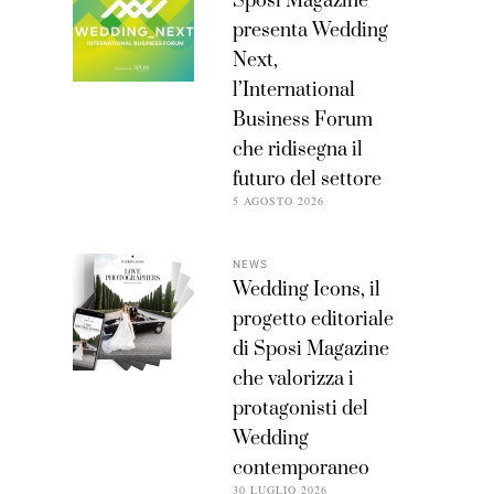
Sposi Magazine
presenta Wedding
Next,
l’International
Business Forum
che ridisegna il
futuro del settore
5 AGOSTO 2026
NEWS
Wedding Icons, il
progetto editoriale
di Sposi Magazine
che valorizza i
protagonisti del
Wedding
contemporaneo
30 LUGLIO 2026