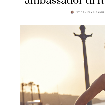
ambassador di It
BY
DANIELA CIRANNI