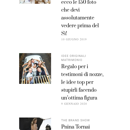
ecco le 150 foto
che devi
assolutamente
vedere prima del
Sì!
10 GIUGNO 2019
IDEE ORIGINALI
MATRIMONIO
Regalo per i
testimoni di nozze,
le idee top per
stupirli facendo
un’ottima figura
9 GENNAIO 2020
THE BRAND SHOW
Pnina Tornai