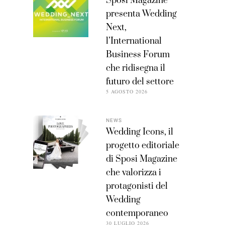
Sposi Magazine
presenta Wedding
Next,
l’International
Business Forum
che ridisegna il
futuro del settore
5 AGOSTO 2026
NEWS
Wedding Icons, il
progetto editoriale
di Sposi Magazine
che valorizza i
protagonisti del
Wedding
contemporaneo
30 LUGLIO 2026