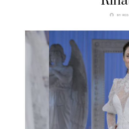
Rina
BY
RED