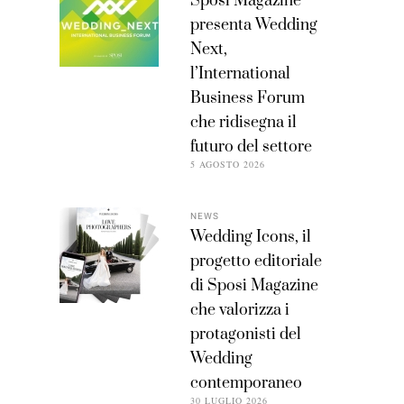
Sposi Magazine
presenta Wedding
Next,
l’International
Business Forum
che ridisegna il
futuro del settore
5 AGOSTO 2026
NEWS
Wedding Icons, il
progetto editoriale
di Sposi Magazine
che valorizza i
protagonisti del
Wedding
contemporaneo
30 LUGLIO 2026