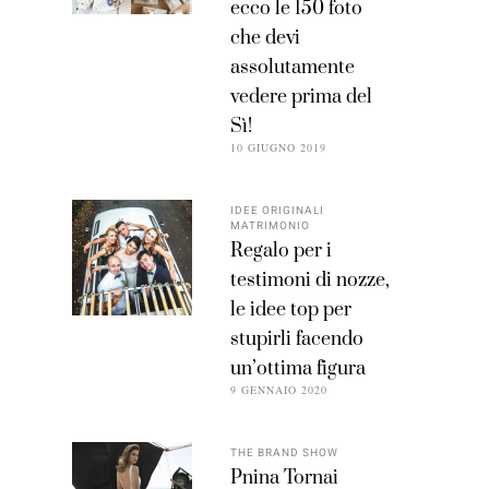
ecco le 150 foto
che devi
assolutamente
vedere prima del
Sì!
10 GIUGNO 2019
IDEE ORIGINALI
MATRIMONIO
Regalo per i
testimoni di nozze,
le idee top per
stupirli facendo
un’ottima figura
9 GENNAIO 2020
THE BRAND SHOW
Pnina Tornai