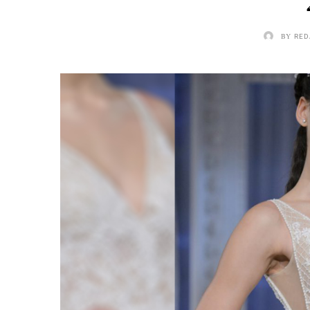
BY
RED