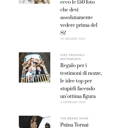
ecco le 150 foto
che devi
assolutamente
vedere prima del
Sì!
10 GIUGNO 2019
IDEE ORIGINALI
MATRIMONIO
Regalo per i
testimoni di nozze,
le idee top per
stupirli facendo
un’ottima figura
9 GENNAIO 2020
THE BRAND SHOW
Pnina Tornai