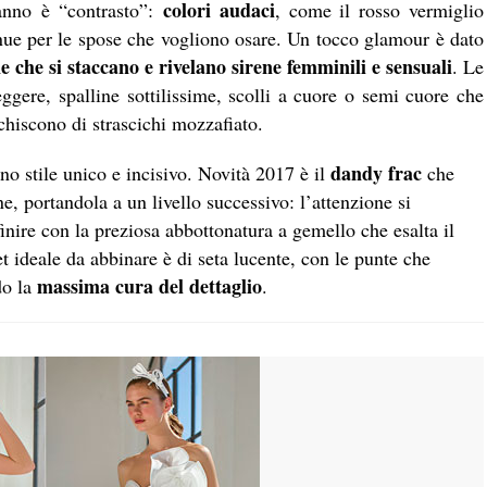
colori audaci
 anno è “contrasto”:
, come il rosso vermiglio
enue per le spose che vogliono osare. Un tocco glamour è dato
e che si staccano e rivelano sirene femminili e sensuali
. Le
gere, spalline sottilissime, scolli a cuore o semi cuore che
chiscono di strascichi mozzafiato.
dandy frac
no stile unico e incisivo. Novità 2017 è il
che
ne, portandola a un livello successivo: l’attenzione si
 finire con la preziosa abbottonatura a gemello che esalta il
let ideale da abbinare è di seta lucente, con le punte che
massima cura del dettaglio
do la
.