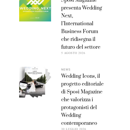
Sposi Magazine
presenta Wedding
Next,
l’International
Business Forum
che ridisegna il
futuro del settore
5 AGOSTO 2026
NEWS
Wedding Icons, il
progetto editoriale
di Sposi Magazine
che valorizza i
protagonisti del
Wedding
contemporaneo
30 LUGLIO 2026