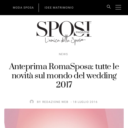
MODA SPOSA
IDEE MATRIMONIO
NEWS
Anteprima RomaSposa: tutte le
novità sul mondo del wedding
2017
BY
REDAZIONE WEB
18 LUGLIO 2016