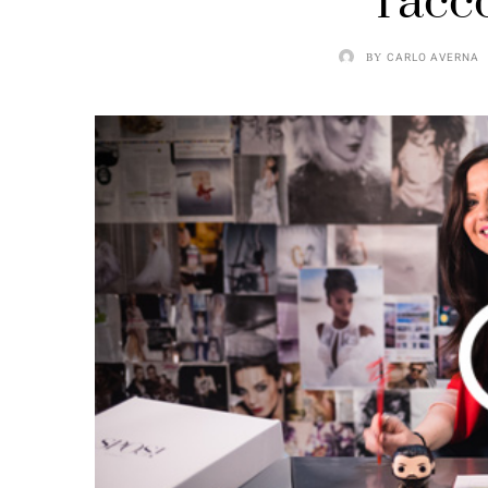
racc
BY
CARLO AVERNA