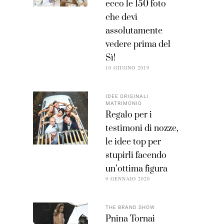
ecco le 150 foto
che devi
assolutamente
vedere prima del
Sì!
10 GIUGNO 2019
IDEE ORIGINALI
MATRIMONIO
Regalo per i
testimoni di nozze,
le idee top per
stupirli facendo
un’ottima figura
9 GENNAIO 2020
THE BRAND SHOW
Pnina Tornai