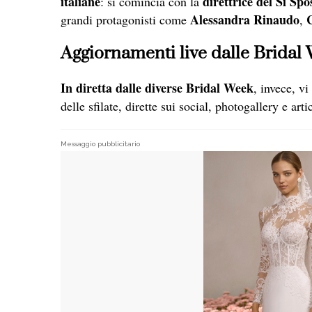
italiane
direttrice del Sì Sp
: si comincia con la
Alessandra Rinaudo
C
grandi protagonisti come
,
Aggiornamenti live dalle Bridal
In diretta dalle diverse Bridal Week
, invece, v
delle
sfilate
, dirette sui social, photogallery e artic
Messaggio pubblicitario