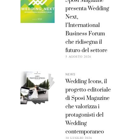
Sposi Magazine
presenta Wedding
Next,
l’International
Business Forum
che ridisegna il
futuro del settore
5 AGOSTO 2026
NEWS
Wedding Icons, il
progetto editoriale
di Sposi Magazine
che valorizza i
protagonisti del
Wedding
contemporaneo
30 LUGLIO 2026