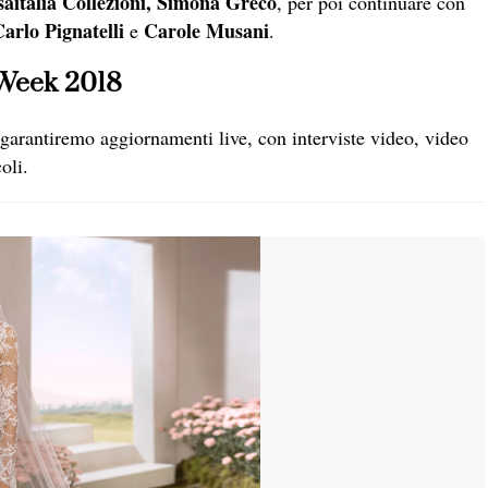
osaitalia Collezioni, Simona Greco
, per poi continuare con
arlo Pignatelli
Carole Musani
e
.
 Week 2018
i garantiremo aggiornamenti live, con interviste video, video
oli.