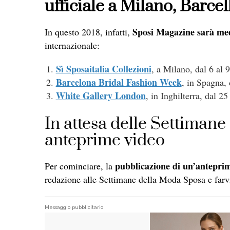
ufficiale a Milano, Barce
Sposi Magazine sarà medi
In questo 2018, infatti,
internazionale:
Sì Sposaitalia Collezioni
, a
Milano
, dal 6 al 9
Barcelona Bridal Fashion Week
, in Spagna, 
White Gallery London
, in Inghilterra, dal 2
In attesa delle Settimane
anteprime video
pubblicazione di un’antepri
Per cominciare, la
redazione alle Settimane della Moda Sposa e farvi
Messaggio pubblicitario