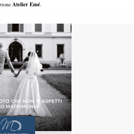
Atelier Emé
ezione
.