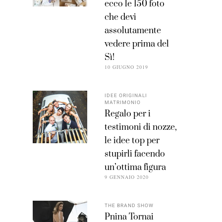
ecco le 150 foto
che devi
assolutamente
vedere prima del
Sì!
10 GIUGNO 2019
IDEE ORIGINALI
MATRIMONIO
Regalo per i
testimoni di nozze,
le idee top per
stupirli facendo
un’ottima figura
9 GENNAIO 2020
THE BRAND SHOW
Pnina Tornai