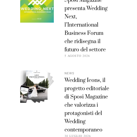
Sposi Magazine
presenta Wedding
Next,
l’International
Business Forum
che ridisegna il
futuro del settore
5 AGOSTO 2026
NEWS
Wedding Icons, il
progetto editoriale
di Sposi Magazine
che valorizza i
protagonisti del
Wedding
contemporaneo
30 LUGLIO 2026