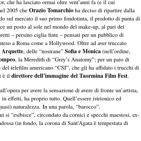
, che ha lasciato ormai oltre vent’anni fa (e il cui
Orazio Tomarchio
 nel 2005 che
ha deciso di ripartire dalla
ndo sul mercato il suo primo fondotinta, il prodotto di punta di
isce un posto al sole nel mondo del make-up, al pari dei
bretti – persino ciglia finte – pensati per un pubblico di
onteso a Roma come a Hollywood. Oltre ad aver truccato
a Arquette
Sofia e Monica
, delle “nostrane”
(nell’ordine,
Pompeo
, la Meredith di “Grey’s Anatomy”; per un paio di
 del telefilm americano “CSI”, che gli ha affidato i trucchi di
direttore dell’immagine del Taormina Film Fest
 è il
.
ll’opera per avere la sensazione di avere di fronte un’artista,
, in effetti, ha proprio tutto. Quell’essere istrionico ed
quasi) naturalezza. In una parola, “barocco”.
ui si “esibisce”, circondato da cornici e specchi maestosi, ex-
dossa (in fondo, la corona di Sant’Agata è tempestata di