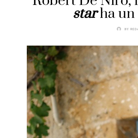
Robert De Niro, 
star
ha u
BY
RED