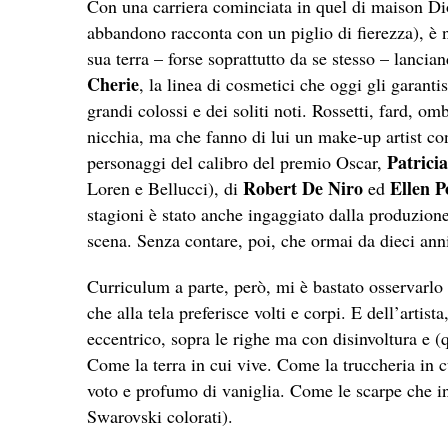
Con una carriera cominciata in quel di maison Dior
abbandono racconta con un piglio di fierezza), è
sua terra – forse soprattutto da se stesso – lancia
Cherie
, la linea di cosmetici che oggi gli garant
grandi colossi e dei soliti noti. Rossetti, fard, om
nicchia, ma che fanno di lui un make-up artist c
Patrici
personaggi del calibro del premio Oscar,
Robert De Niro
Ellen 
Loren e Bellucci), di
ed
stagioni è stato anche ingaggiato dalla produzione
scena. Senza contare, poi, che ormai da dieci anni
Curriculum a parte, però, mi è bastato osservarlo a
che alla tela preferisce volti e corpi. E dell’artista
eccentrico, sopra le righe ma con disinvoltura e (
Come la terra in cui vive. Come la truccheria in c
voto e profumo di vaniglia. Come le scarpe che in
Swarovski colorati).