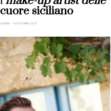
il
make-up artist delle
n
cuore siciliano
AZIONE
8 OTTOBRE 2015