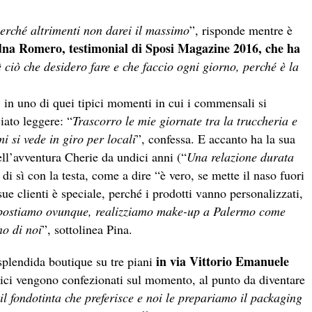
erché altrimenti non darei il massimo
”, risponde mentre è
na Romero, testimonial di Sposi Magazine 2016, che ha
 ciò che desidero fare e che faccio ogni giorno, perché è la
o, in uno di quei tipici momenti in cui i commensali si
ciato leggere: “
Trascorro le mie giornate tra la truccheria e
i si vede in giro per locali
”, confessa. E accanto ha la sua
ll’avventura Cherie da undici anni (“
Una relazione durata
di sì con la testa, come a dire “è vero, se mette il naso fuori
sue clienti è speciale, perché i prodotti vanno personalizzati,
postiamo ovunque, realizziamo make-up a Palermo come
o di noi
”, sottolinea Pina.
in via Vittorio Emanuele
splendida boutique su tre piani
tici vengono confezionati sul momento, al punto da diventare
o il fondotinta che preferisce e noi le prepariamo il packaging