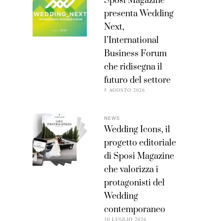
Sposi Magazine
presenta Wedding
Next,
l’International
Business Forum
che ridisegna il
futuro del settore
5 AGOSTO 2026
NEWS
Wedding Icons, il
progetto editoriale
di Sposi Magazine
che valorizza i
protagonisti del
Wedding
contemporaneo
30 LUGLIO 2026