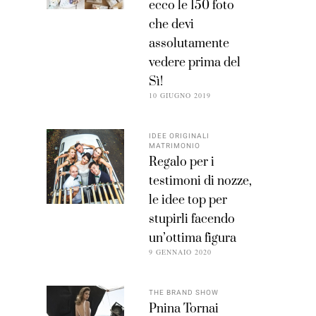
ecco le 150 foto
che devi
assolutamente
vedere prima del
Sì!
10 GIUGNO 2019
IDEE ORIGINALI
MATRIMONIO
Regalo per i
testimoni di nozze,
le idee top per
stupirli facendo
un’ottima figura
9 GENNAIO 2020
THE BRAND SHOW
Pnina Tornai