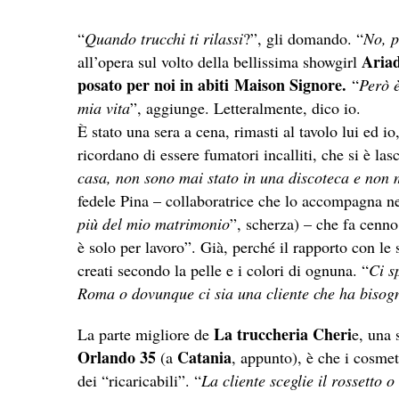
“
Quando trucchi ti rilassi
?”, gli domando. “
No, p
Ariad
all’opera sul volto della bellissima showgirl
posato per noi in abiti
Maison Signore.
“
Però è
mia vita
”, aggiunge. Letteralmente, dico io.
È stato una sera a cena, rimasti al tavolo lui ed i
ricordano di essere fumatori incalliti, che si è las
casa, non sono mai stato in una discoteca e non m
fedele Pina – collaboratrice che lo accompagna ne
più del mio matrimonio
”, scherza) – che fa cenno 
è solo per lavoro”. Già, perché il rapporto con le 
creati secondo la pelle e i colori di ognuna. “
Ci s
Roma o dovunque ci sia una cliente che ha bisogn
La truccheria Cheri
La parte migliore de
e, una 
Orlando 35
Catania
(a
, appunto), è che i cosme
dei “ricaricabili”. “
La cliente sceglie il rossetto 