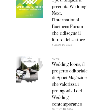
Sposi Magazine
presenta Wedding
Next,
l’International
Business Forum
che ridisegna il
futuro del settore
5 AGOSTO 2026
NEWS
Wedding Icons, il
progetto editoriale
di Sposi Magazine
che valorizza i
protagonisti del
Wedding
contemporaneo
30 LUGLIO 2026