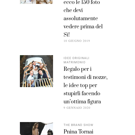
ecco le 150 foto
che devi
assolutamente
vedere prima del
Sì!
10 GIUGNO 2019
IDEE ORIGINALI
MATRIMONIO
Regalo per i
testimoni di nozze,
le idee top per
stupirli facendo
un’ottima figura
9 GENNAIO 2020
THE BRAND SHOW
Pnina Tornai