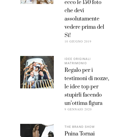
ecco le 150 foto
che devi
assolutamente
vedere prima del
Sì!
10 GIUGNO 2019
IDEE ORIGINALI
MATRIMONIO
Regalo per i
testimoni di nozze,
le idee top per
stupirli facendo
un’ottima figura
9 GENNAIO 2020
THE BRAND SHOW
Pnina Tornai