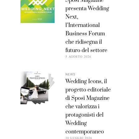
Sposi Magazine
presenta Wedding
Next,
l’International
Business Forum
che ridisegna il
futuro del settore
5 AGOSTO 2026
NEWS
Wedding Icons, il
progetto editoriale
di Sposi Magazine
che valorizza i
protagonisti del
Wedding
contemporaneo
30 LUGLIO 2026