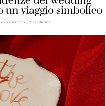
endenze del wedding
o un viaggio simbolico
ZA
3 MARZO 2026
0 COMMENTS