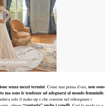
ione senza mezzi termini
non sono
. Come mai prima d’ora,
nto ma sono le tendenze ad adeguarsi al mondo femminile
.
uardava solo il make-up e che consiste nel ridisegnare i
“contagia” anche i capelli
 scure, adesso
. Così la moda va a