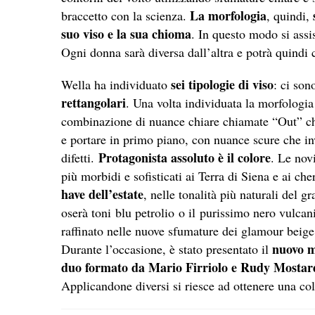
La morfologia
braccetto con la scienza.
, quindi,
suo viso e la sua chioma
. In questo modo si assi
Ogni donna sarà diversa dall’altra e potrà quindi 
sei tipologie di viso
Wella ha individuato
: ci son
rettangolari
. Una volta individuata la morfologia
combinazione di nuance chiare chiamate “Out” che
e portare in primo piano, con nuance scure che in
Protagonista assoluto è il colore
difetti.
. Le nov
più morbidi e sofisticati ai Terra di Siena e ai che
have dell’estate
, nelle tonalità più naturali del g
oserà toni blu petrolio o il purissimo nero vulcani
raffinato nelle nuove sfumature dei glamour beige, 
nuovo m
Durante l’occasione, è stato presentato il
duo formato da Mario Firriolo e Rudy Mostar
Applicandone diversi si riesce ad ottenere una co