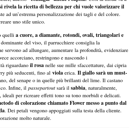
si rivela la ricetta di bellezza per chi vuole valorizzare il
ste ad un’estrema personalizzazione dei tagli e del colore.
creare uno stile unico.
a cuore, a diamante, rotondi, ovali, triangolari e
o quelli
 dominante del viso, il parrucchiere consiglia la
 servono ad allungare, aumentare la profondità, evidenziare
vece accorciano, restringono e nascondo i
il rosa
ità riguardano
nelle sue mille sfaccettature, dai cipria
viola
Il giallo sarà un must-
rry più seducenti, fino al
erica.
rano, del senape o in quelle più brillanti del lime. Il castano
sabbia
co. Infine, il
passepartout
sarà il
, naturalmente,
ideali per ricreare effetti tono su tono morbidi e delicati.
etodo di colorazione chiamato Flower messo a punto dal
da
. Dei petali vengono appoggiati sulla testa della cliente.
lorazione molto naturale.