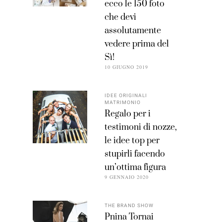
ecco le 150 foto
che devi
assolutamente
vedere prima del
Sì!
10 GIUGNO 2019
IDEE ORIGINALI
MATRIMONIO
Regalo per i
testimoni di nozze,
le idee top per
stupirli facendo
un’ottima figura
9 GENNAIO 2020
THE BRAND SHOW
Pnina Tornai