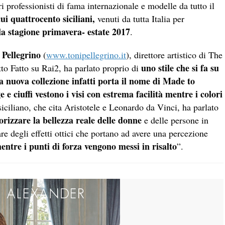
i professionisti di fama internazionale e modelle da tutto il
cui quattrocento siciliani,
venuti da tutta Italia per
la stagione primavera- estate 2017
.
 Pellegrino
(
www.tonipellegrino.it
), direttore artistico di The
uno stile che si fa su
to Fatto su Rai2, ha parlato proprio di
ua nuova collezione infatti porta il nome di Made to
 e ciuffi vestono i visi con estrema facilità mentre i colori
 siciliano, che cita Aristotele e Leonardo da Vinci, ha parlato
rizzare la bellezza reale delle donne
e delle persone in
re degli effetti ottici che portano ad avere una percezione
entre i punti di forza vengono messi in risalto
”.