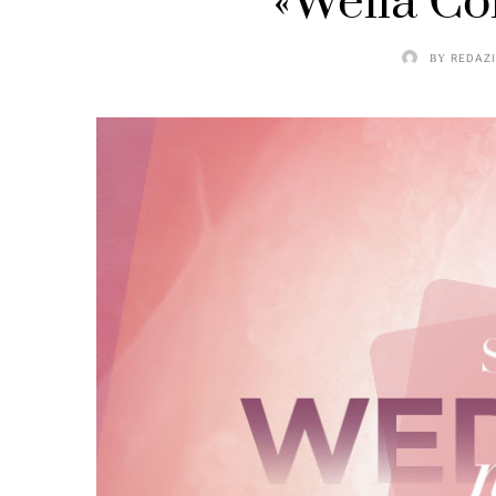
«Wella Co
BY
REDAZ