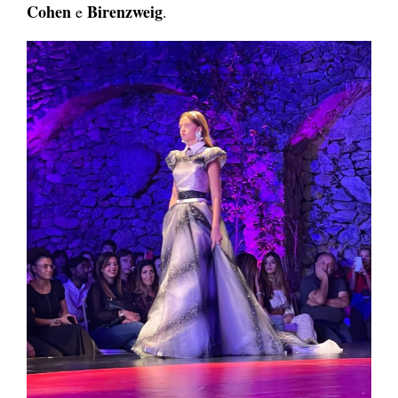
Cohen
Birenzweig
e
.