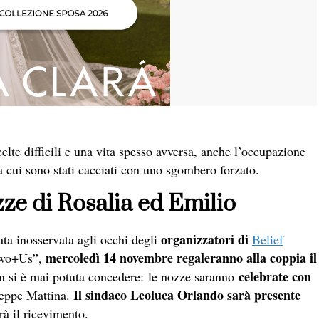
celte difficili e una vita spesso avversa, anche l’occupazione
cui sono stati cacciati con uno sgombero forzato.
ze di Rosalia ed Emilio
organizza
tori di
ata inosservata agli occhi degli
Belief
mercoledì 14 novembre
regaleranno alla coppia il
“Two+Us”,
celebrate con
 si è mai potuta concedere: le nozze saranno
Il sindaco Leoluca Orlando sarà presente
seppe Mattina.
rrà il ricevimento.