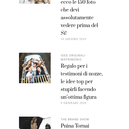
ecco le 150 foto
che devi
assolutamente
vedere prima del
Sì!
10 GIUGNO 2019
IDEE ORIGINALI
MATRIMONIO
Regalo per i
testimoni di nozze,
le idee top per
stupirli facendo
un’ottima figura
9 GENNAIO 2020
THE BRAND SHOW
Pnina Tornai