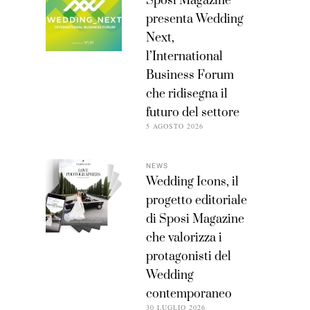
Sposi Magazine
presenta Wedding
Next,
l’International
Business Forum
che ridisegna il
futuro del settore
5 AGOSTO 2026
NEWS
Wedding Icons, il
progetto editoriale
di Sposi Magazine
che valorizza i
protagonisti del
Wedding
contemporaneo
30 LUGLIO 2026