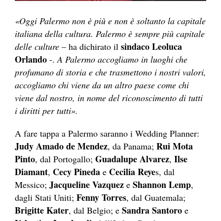
«Oggi Palermo non è più e non è soltanto la capitale
italiana della cultura. Palermo è sempre più capitale
sindaco Leoluca
delle culture
– ha dichirato il
Orlando
-.
A Palermo accogliamo in luoghi che
profumano di storia e che trasmettono i nostri valori,
accogliamo chi viene da un altro paese come chi
viene dal nostro, in nome del riconoscimento di tutti
i diritti per tutti».
A fare tappa a Palermo saranno i Wedding Planner:
Judy Amado de Mendez
Rui Mota
, da Panama;
Pinto
Guadalupe Alvarez
Ilse
, dal Portogallo;
,
Diamant
Cecy Pineda
Cecilia Reye
,
e
s, dal
Jacqueline Vazquez
Shannon Lemp
Messico;
e
,
Fenny Torres
dagli Stati Uniti;
, dal Guatemala;
Brigitte Kater
Sandra Santoro
, dal Belgio; e
e