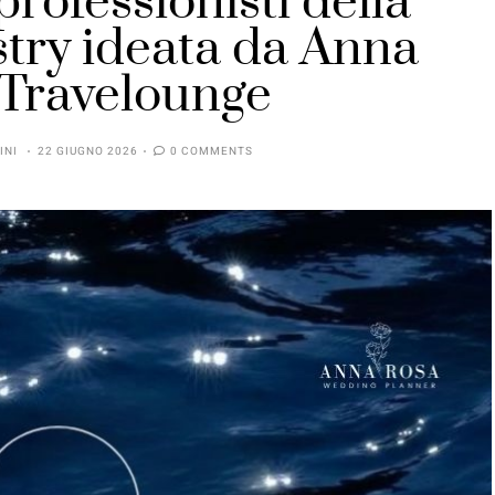
professionisti della
try ideata da Anna
 Travelounge
INI
22 GIUGNO 2026
0 COMMENTS