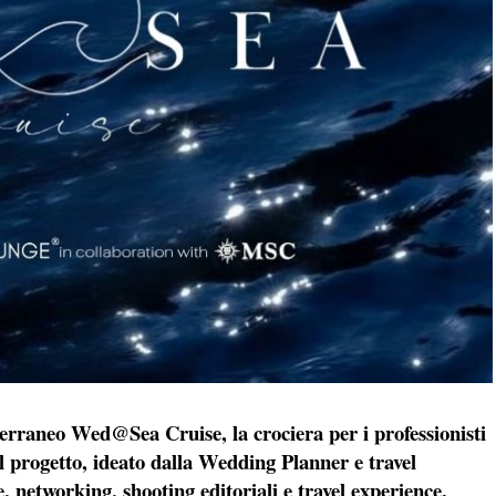
erraneo Wed@Sea Cruise, la crociera per i professionisti
 progetto, ideato dalla Wedding Planner e travel
 networking, shooting editoriali e travel experience.