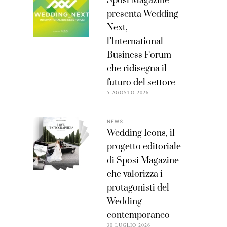
Sposi Magazine
presenta Wedding
Next,
l’International
Business Forum
che ridisegna il
futuro del settore
5 AGOSTO 2026
NEWS
Wedding Icons, il
progetto editoriale
di Sposi Magazine
che valorizza i
protagonisti del
Wedding
contemporaneo
30 LUGLIO 2026