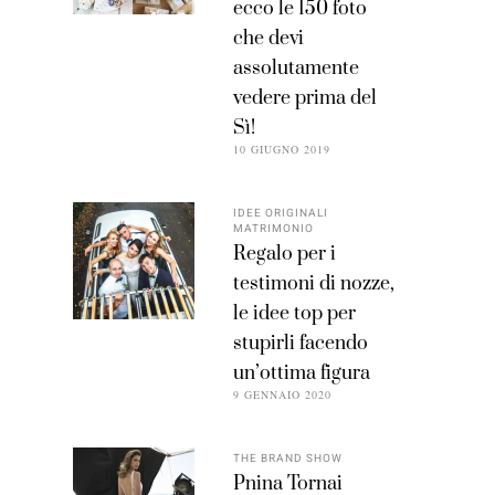
ecco le 150 foto
che devi
assolutamente
vedere prima del
Sì!
10 GIUGNO 2019
IDEE ORIGINALI
MATRIMONIO
Regalo per i
testimoni di nozze,
le idee top per
stupirli facendo
un’ottima figura
9 GENNAIO 2020
THE BRAND SHOW
Pnina Tornai