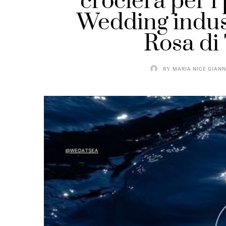
crociera per i 
Wedding indus
Rosa di
BY
MARIA NICE GIANN