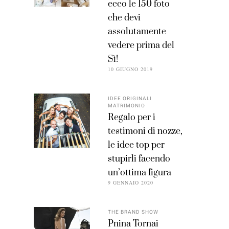
ecco le 150 foto
che devi
assolutamente
vedere prima del
Sì!
10 GIUGNO 2019
IDEE ORIGINALI
MATRIMONIO
Regalo per i
testimoni di nozze,
le idee top per
stupirli facendo
un’ottima figura
9 GENNAIO 2020
THE BRAND SHOW
Pnina Tornai