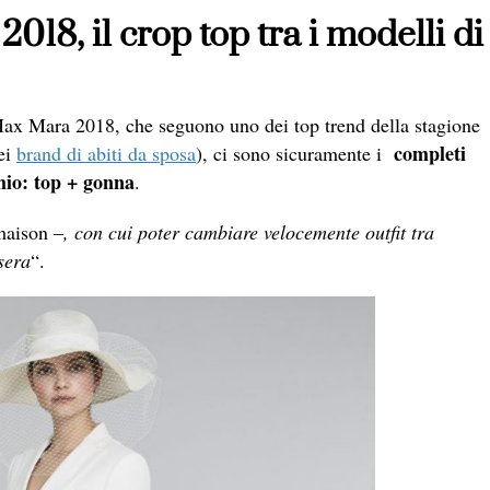
18, il crop top tra i modelli di
ax Mara 2018, che seguono uno dei top trend della stagione
completi
dei
brand di abiti da sposa
), ci sono sicuramente i
mio: top + gonna
.
m
aison
–
, con cui poter cambiare velocemente outfit tra
sera
“.