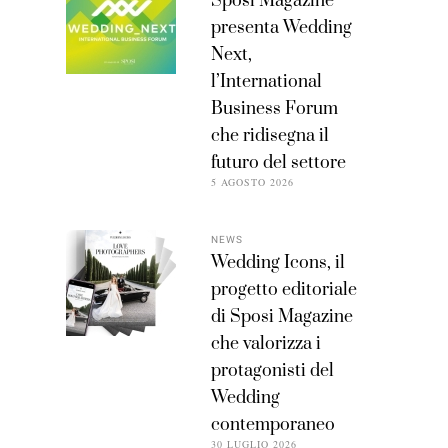
Sposi Magazine
presenta Wedding
Next,
l’International
Business Forum
che ridisegna il
futuro del settore
5 AGOSTO 2026
NEWS
Wedding Icons, il
progetto editoriale
di Sposi Magazine
che valorizza i
protagonisti del
Wedding
contemporaneo
30 LUGLIO 2026