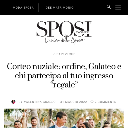
MODA SPOSA
IDEE MATRIMONIO
LO SAPEVI CHE
Corteo nuziale: ordine, Galateo e
chi partecipa al tuo ingresso
“regale”
BY
VALENTINA GRASSO
31 MAGGIO 2022
2 COMMENTS