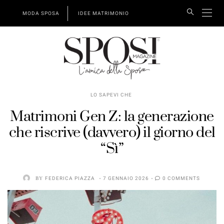
MODA SPOSA
IDEE MATRIMONIO
LO SAPEVI CHE
Matrimoni Gen Z: la generazione
che riscrive (davvero) il giorno del
“Sì”
BY
FEDERICA PIAZZA
7 GENNAIO 2026
0 COMMENTS