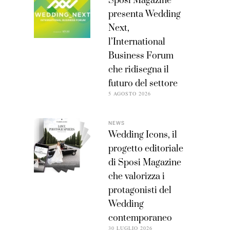
Sposi Magazine
presenta Wedding
Next,
l’International
Business Forum
che ridisegna il
futuro del settore
5 AGOSTO 2026
NEWS
Wedding Icons, il
progetto editoriale
di Sposi Magazine
che valorizza i
protagonisti del
Wedding
contemporaneo
30 LUGLIO 2026