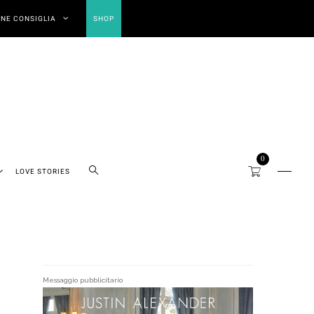
NE CONSIGLIA
SHOP
0
LOVE STORIES
Messaggio pubblicitario