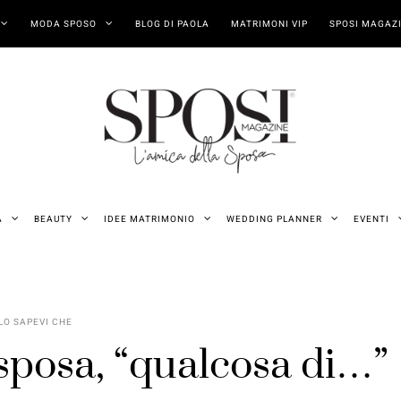
MODA SPOSO
BLOG DI PAOLA
MATRIMONI VIP
SPOSI MAGAZI
A
BEAUTY
IDEE MATRIMONIO
WEDDING PLANNER
EVENTI
LO SAPEVI CHE
 sposa, “qualcosa di…”