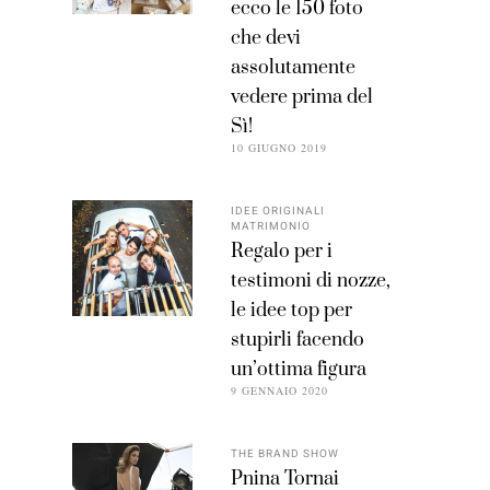
ecco le 150 foto
che devi
assolutamente
vedere prima del
Sì!
10 GIUGNO 2019
IDEE ORIGINALI
MATRIMONIO
Regalo per i
testimoni di nozze,
le idee top per
stupirli facendo
un’ottima figura
9 GENNAIO 2020
THE BRAND SHOW
Pnina Tornai