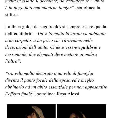
metta in risalto il décolleté; d
a escludere se l ‘abito
è in pizzo fitto con maniche lunghe
“
, sottolinea la
stilista.
La linea guida da seguire dovrà sempre essere quella
dell’equilibrio.
“Un velo molto lavorato va abbinato
a un corpetto, a un pizzo che ritroviamo nelle
decorazioni dell’abito. Ci deve essere
equilibrio
e
nessuno dei due elementi deve mettere in ombra
l’altro”.
“Un velo molto decorato o un velo di famiglia
diventa il punto focale della sposa ed è meglio
abbinarlo ad un abito essenziale per non appesantire
l’effetto finale”
, sottolinea Rosa Alessi.