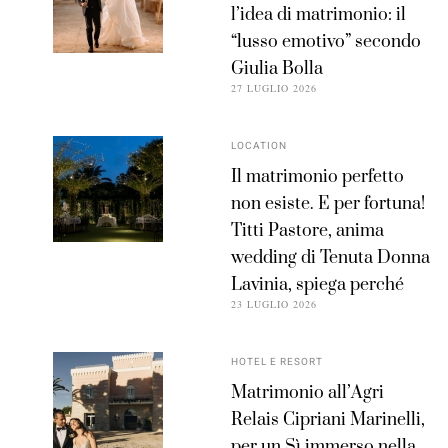
l’idea di matrimonio: il
“lusso emotivo” secondo
Giulia Bolla
27 LUGLIO 2026
LOCATION
Il matrimonio perfetto
non esiste. E per fortuna!
Titti Pastore, anima
wedding di Tenuta Donna
Lavinia, spiega perché
23 LUGLIO 2026
HOTEL E RESORT
Matrimonio all’Agri
Relais Cipriani Marinelli,
per un Sì immerso nella