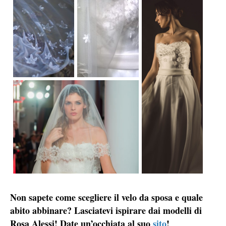
Non sapete come scegliere il velo da sposa e quale
abito abbinare? Lasciatevi ispirare dai modelli di
Rosa Alessi! Date un’occhiata al suo
sito
!