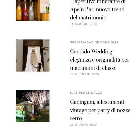
L’aperitivo itinerante di
Ape’n Bar: nuovo trend
del matrimonio
16 MAGGIO 2018
SPOSI MAGAZINE CONSIGLIA
Candido Wedding,
eleganza e originalità per
matrimoni di classe
22 GENNAIO 2020
IDEE PER LE NOZZE
Caningam, allestimenti
vintage per party di nozze
retrò
26 GIUGNO 2020