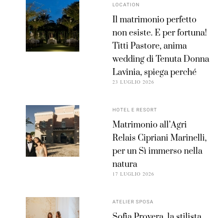
LOCATION
Il matrimonio perfetto
non esiste. E per fortuna!
Titti Pastore, anima
wedding di Tenuta Donna
Lavinia, spiega perché
23 LUGLIO 2026
HOTEL E RESORT
Matrimonio all’Agri
Relais Cipriani Marinelli,
per un Sì immerso nella
natura
17 LUGLIO 2026
ATELIER SPOSA
Sofia Provera, la stilista