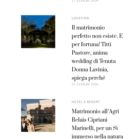
27 LUGLIO 2026
LOCATION
Il matrimonio
perfetto non esiste. E
per fortuna! Titti
Pastore, anima
wedding di Tenuta
Donna Lavinia,
spiega perché
23 LUGLIO 2026
HOTEL E RESORT
Matrimonio all’Agri
Relais Cipriani
Marinelli, per un Sì
immerso nella natura