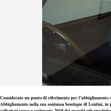
Considerato un punto di riferimento per l’abbigliamento 
Abbigliamento nella sua sontuosa boutique di Lentini, in p
collezioni sposo e cerimonia 2019 dei marchi più prestigio