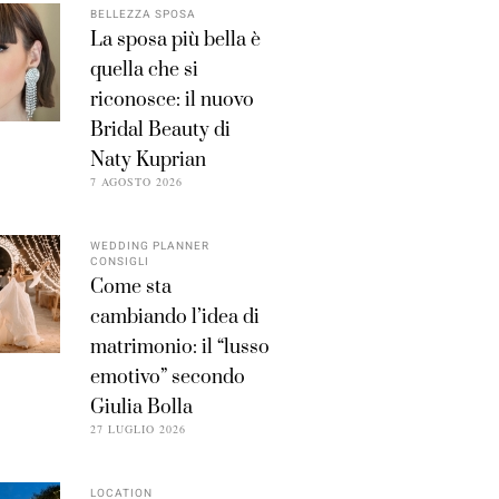
BELLEZZA SPOSA
La sposa più bella è
quella che si
riconosce: il nuovo
Bridal Beauty di
Naty Kuprian
7 AGOSTO 2026
WEDDING PLANNER
CONSIGLI
Come sta
cambiando l’idea di
matrimonio: il “lusso
emotivo” secondo
Giulia Bolla
27 LUGLIO 2026
LOCATION