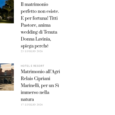
Il matrimonio
perfetto non esiste.
E per fortuna! Titti
Pastore, anima
wedding di Tenuta
Donna Lavinia,
spiega perché
23 LUGLIO 2026
HOTEL E RESORT
Matrimonio all’Agri
Relais Cipriani
Marinelli, per un Sì
immerso nella
natura
17 LUGLIO 2026