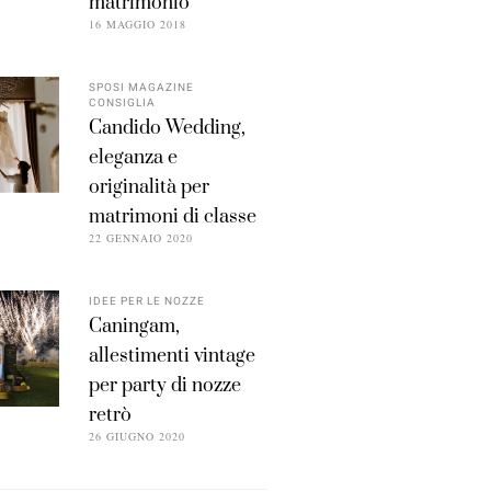
matrimonio
16 MAGGIO 2018
SPOSI MAGAZINE
CONSIGLIA
Candido Wedding,
eleganza e
originalità per
matrimoni di classe
22 GENNAIO 2020
IDEE PER LE NOZZE
Caningam,
allestimenti vintage
per party di nozze
retrò
26 GIUGNO 2020