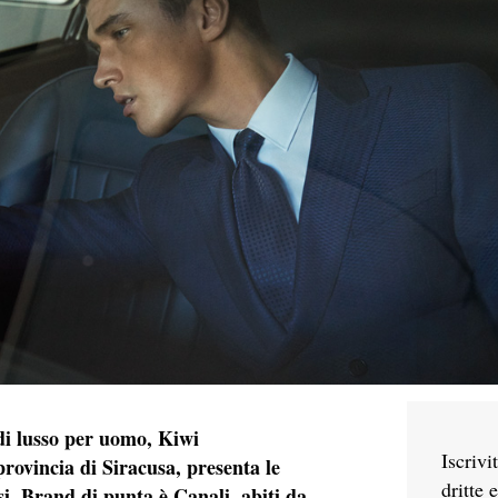
di lusso per uomo, Kiwi
Iscrivi
rovincia di Siracusa, presenta le
dritte 
si. Brand di punta è Canali, abiti da