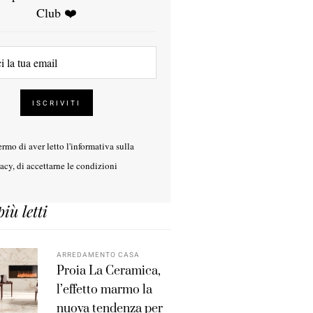
Club ❤️
rmo di aver letto l'
informativa sulla
vacy
, di accettarne le condizioni
più letti
ARREDAMENTO CASA
Proia La Ceramica,
l’effetto marmo la
nuova tendenza per