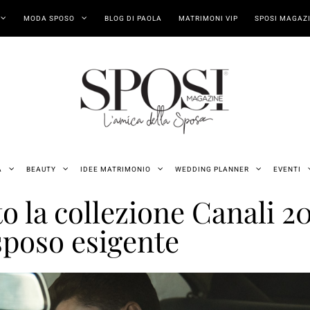
MODA SPOSO
BLOG DI PAOLA
MATRIMONI VIP
SPOSI MAGAZI
A
BEAUTY
IDEE MATRIMONIO
WEDDING PLANNER
EVENTI
 la collezione Canali 2
sposo esigente