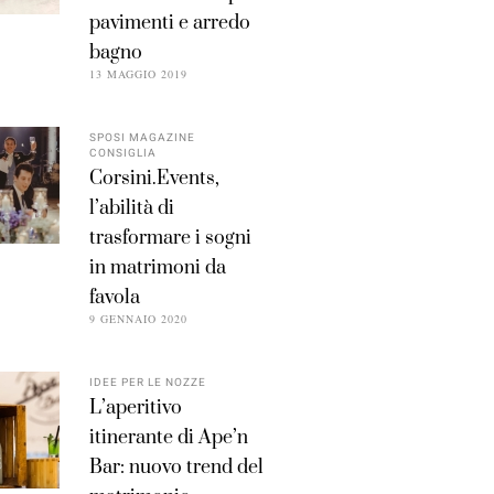
pavimenti e arredo
bagno
13 MAGGIO 2019
SPOSI MAGAZINE
CONSIGLIA
Corsini.Events,
l’abilità di
trasformare i sogni
in matrimoni da
favola
9 GENNAIO 2020
IDEE PER LE NOZZE
L’aperitivo
itinerante di Ape’n
Bar: nuovo trend del