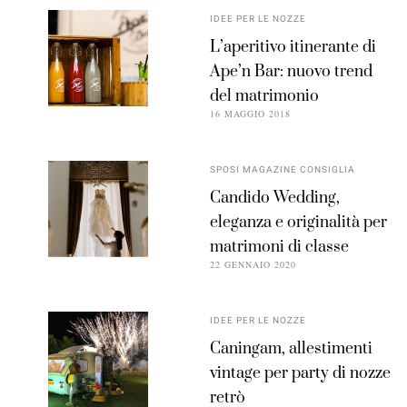
IDEE PER LE NOZZE
L’aperitivo itinerante di
Ape’n Bar: nuovo trend
del matrimonio
16 MAGGIO 2018
SPOSI MAGAZINE CONSIGLIA
Candido Wedding,
eleganza e originalità per
matrimoni di classe
22 GENNAIO 2020
IDEE PER LE NOZZE
Caningam, allestimenti
vintage per party di nozze
retrò