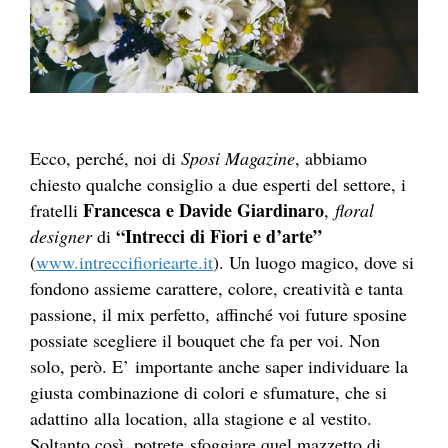
Ecco, perché, noi di
Sposi Magazine
, abbiamo
chiesto qualche consiglio a due esperti del settore, i
Francesca e Davide Giardinaro
fratelli
,
floral
“Intrecci di Fiori e d’arte”
designer
di
(
www.intreccifioriearte.it
). Un luogo magico, dove si
fondono assieme carattere, colore, creatività e tanta
passione, il mix perfetto, affinché voi future sposine
possiate scegliere il bouquet che fa per voi. Non
solo, però. E’ importante anche saper individuare la
giusta combinazione di colori e sfumature, che si
adattino alla location, alla stagione e al vestito.
Soltanto così, potrete sfoggiare quel mazzetto di