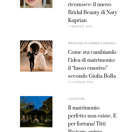
riconosce: il nuovo
Bridal Beauty di Naty
Kuprian
7 AGOSTO 2026
WEDDING PLANNER CONSIGLI
Come sta cambiando
l’idea di matrimonio:
il “lusso emotivo”
secondo Giulia Bolla
27 LUGLIO 2026
LOCATION
Il matrimonio
perfetto non esiste. E
per fortuna! Titti