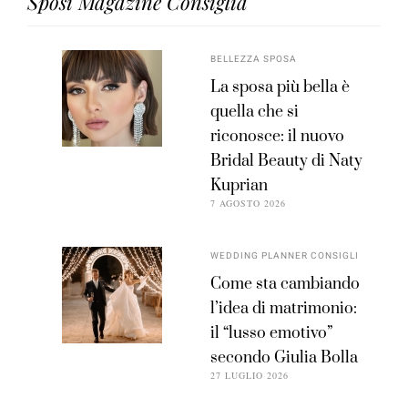
Sposi Magazine Consiglia
BELLEZZA SPOSA
La sposa più bella è
quella che si
riconosce: il nuovo
Bridal Beauty di Naty
Kuprian
7 AGOSTO 2026
WEDDING PLANNER CONSIGLI
Come sta cambiando
l’idea di matrimonio:
il “lusso emotivo”
secondo Giulia Bolla
27 LUGLIO 2026