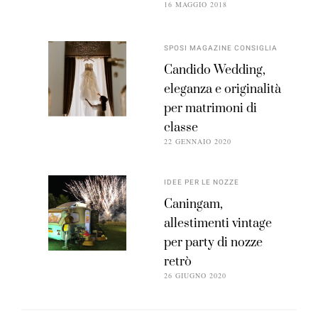
16 MAGGIO 2018
SPOSI MAGAZINE CONSIGLIA
Candido Wedding,
eleganza e originalità
per matrimoni di
classe
22 GENNAIO 2020
IDEE PER LE NOZZE
Caningam,
allestimenti vintage
per party di nozze
retrò
26 GIUGNO 2020