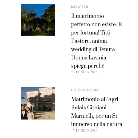
LOCATION
Il matrimonio
perfetto non esiste. E
per fortuna! Titti
Pastore, anima
wedding di Tenuta
Donna Lavinia,
spiega perché
23 LUGLIO 2026
HOTEL E RESORT
Matrimonio all’Agri
Relais Cipriani
Marinelli, per un Sì
immerso nella natura
17 LUGLIO 2026