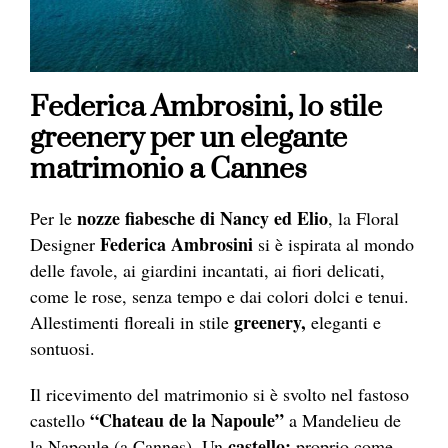
Federica Ambrosini, lo stile
greenery per un elegante
matrimonio a Cannes
nozze fiabesche di Nancy ed Elio
Per le
, la Floral
Federica Ambrosini
Designer
si è ispirata al mondo
delle favole, ai giardini incantati, ai fiori delicati,
come le rose, senza tempo e dai colori dolci e tenui.
greenery,
Allestimenti floreali in stile
eleganti e
sontuosi.
Il ricevimento del matrimonio si è svolto nel fastoso
“Chateau de la Napoule”
castello
a Mandelieu de
castello:
la Napoule (a Cannes). Un
proprio come