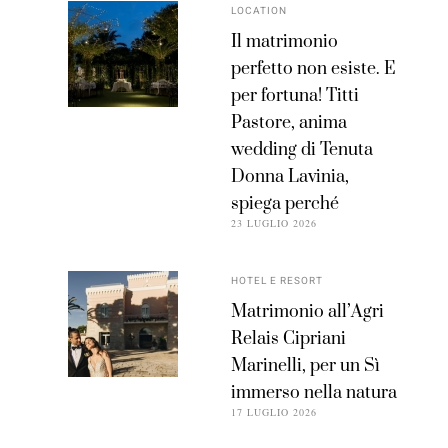
LOCATION
Il matrimonio
perfetto non esiste. E
per fortuna! Titti
Pastore, anima
wedding di Tenuta
Donna Lavinia,
spiega perché
23 LUGLIO 2026
HOTEL E RESORT
Matrimonio all’Agri
Relais Cipriani
Marinelli, per un Sì
immerso nella natura
17 LUGLIO 2026