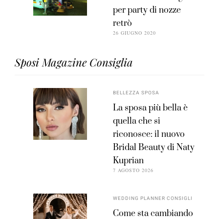
per party di nozze
retrò
26 GIUGNO 2020
Sposi Magazine Consiglia
BELLEZZA SPOSA
La sposa più bella è
quella che si
riconosce: il nuovo
Bridal Beauty di Naty
Kuprian
7 AGOSTO 2026
WEDDING PLANNER CONSIGLI
Come sta cambiando