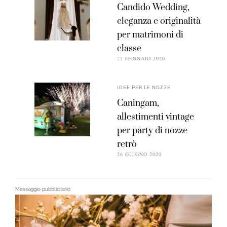
Candido Wedding,
eleganza e originalità
per matrimoni di
classe
22 GENNAIO 2020
IDEE PER LE NOZZE
Caningam,
allestimenti vintage
per party di nozze
retrò
26 GIUGNO 2020
Messaggio pubblicitario