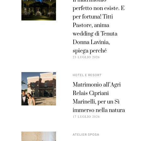
Il matrimonio
perfetto non esiste. E
per fortuna! Titti
Pastore, anima
wedding di Tenuta
Donna Lavinia,
spiega perché
23 LUGLIO 2026
HOTEL E RESORT
Matrimonio all’Agri
Relais Cipriani
Marinelli, per un Sì
immerso nella natura
17 LUGLIO 2026
ATELIER SPOSA