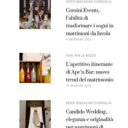
SPOSI MAGAZINE CONSIGLIA
Corsini.Events,
l’abilità di
trasformare i sogni in
matrimoni da favola
9 GENNAIO 2020
IDEE PER LE NOZZE
L’aperitivo itinerante
di Ape’n Bar: nuovo
trend del matrimonio
16 MAGGIO 2018
SPOSI MAGAZINE CONSIGLIA
Candido Wedding,
eleganza e originalità
per matrimoni di