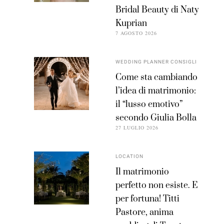
Bridal Beauty di Naty
Kuprian
7 AGOSTO 2026
WEDDING PLANNER CONSIGLI
Come sta cambiando
l’idea di matrimonio:
il “lusso emotivo”
secondo Giulia Bolla
27 LUGLIO 2026
LOCATION
Il matrimonio
perfetto non esiste. E
per fortuna! Titti
Pastore, anima