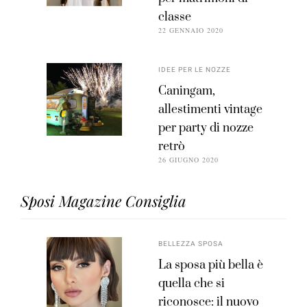
classe
22 GENNAIO 2020
IDEE PER LE NOZZE
Caningam,
allestimenti vintage
per party di nozze
retrò
26 GIUGNO 2020
Sposi Magazine Consiglia
BELLEZZA SPOSA
La sposa più bella è
quella che si
riconosce: il nuovo