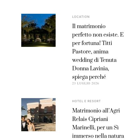
LOCATION
Il matrimonio
perfetto non esiste. E
per fortuna! Titti
Pastore, anima
wedding di Tenuta
Donna Lavinia,
spiega perché
23 LUGLIO 2026
HOTEL E RESORT
Matrimonio all’Agri
Relais Cipriani
Marinelli, per un Sì
immerso nella natura