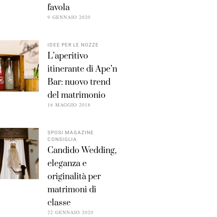
favola
9 GENNAIO 2020
IDEE PER LE NOZZE
L’aperitivo
itinerante di Ape’n
Bar: nuovo trend
del matrimonio
16 MAGGIO 2018
SPOSI MAGAZINE
CONSIGLIA
Candido Wedding,
eleganza e
originalità per
matrimoni di
classe
22 GENNAIO 2020