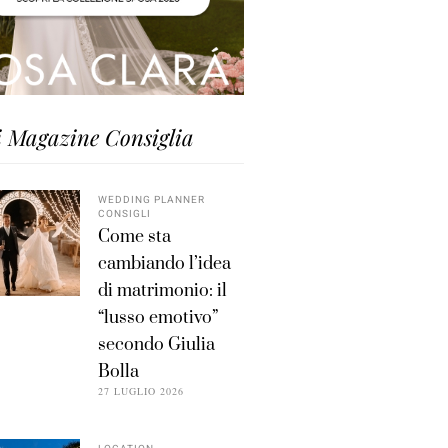
i Magazine Consiglia
WEDDING PLANNER
CONSIGLI
Come sta
cambiando l’idea
di matrimonio: il
“lusso emotivo”
secondo Giulia
Bolla
27 LUGLIO 2026