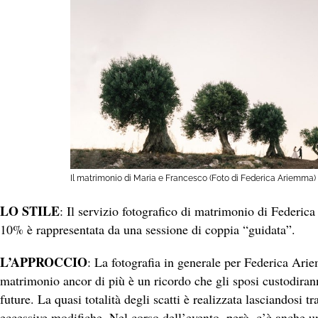
Il matrimonio di Maria e Francesco (Foto di Federica Ariemma)
LO STILE
: Il servizio fotografico di matrimonio di Federic
10% è rappresentata da una sessione di coppia “guidata”.
L’APPROCCIO
: La fotografia in generale per Federica Ari
matrimonio ancor di più è un ricordo che gli sposi custodira
future. La quasi totalità degli scatti è realizzata lasciandosi t
eccessive modifiche. Nel corso dell’evento, però, c’è anche un