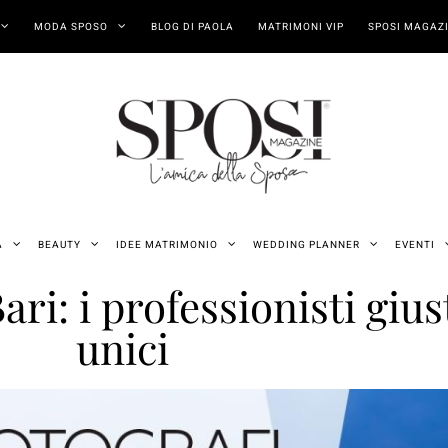
MODA SPOSO
BLOG DI PAOLA
MATRIMONI VIP
SPOSI MAGAZI
A
BEAUTY
IDEE MATRIMONIO
WEDDING PLANNER
EVENTI
i: i professionisti giust
unici