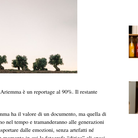
a Ariemma è un reportage al 90%. Il restante
emma ha il valore di un documento, ma quella di
nno nel tempo e tramanderanno alle generazioni
rasportare dalle emozioni, senza artefatti né
 momento in cui la fotografa “dirige” gli sposi,