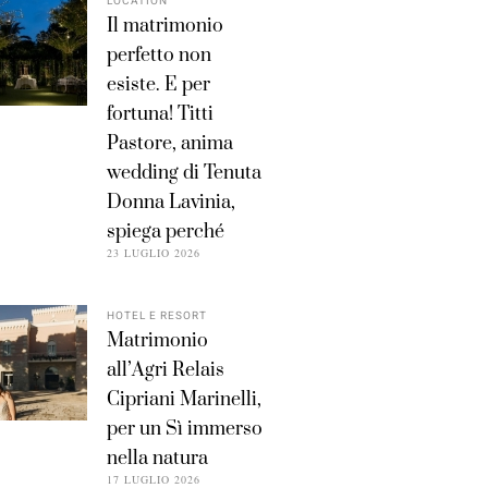
LOCATION
Il matrimonio
perfetto non
esiste. E per
fortuna! Titti
Pastore, anima
wedding di Tenuta
Donna Lavinia,
spiega perché
23 LUGLIO 2026
HOTEL E RESORT
Matrimonio
all’Agri Relais
Cipriani Marinelli,
per un Sì immerso
nella natura
17 LUGLIO 2026