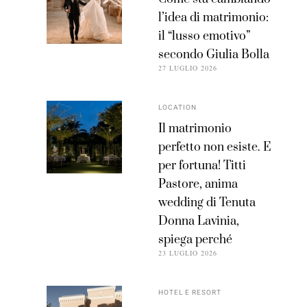
l’idea di matrimonio:
il “lusso emotivo”
secondo Giulia Bolla
27 LUGLIO 2026
LOCATION
Il matrimonio
perfetto non esiste. E
per fortuna! Titti
Pastore, anima
wedding di Tenuta
Donna Lavinia,
spiega perché
23 LUGLIO 2026
HOTEL E RESORT