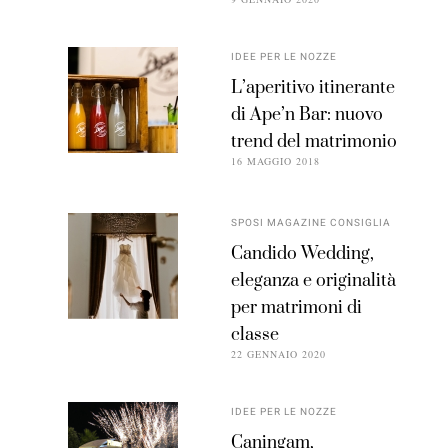
IDEE PER LE NOZZE
L’aperitivo itinerante
di Ape’n Bar: nuovo
trend del matrimonio
16 MAGGIO 2018
SPOSI MAGAZINE CONSIGLIA
Candido Wedding,
eleganza e originalità
per matrimoni di
classe
22 GENNAIO 2020
IDEE PER LE NOZZE
Caningam,