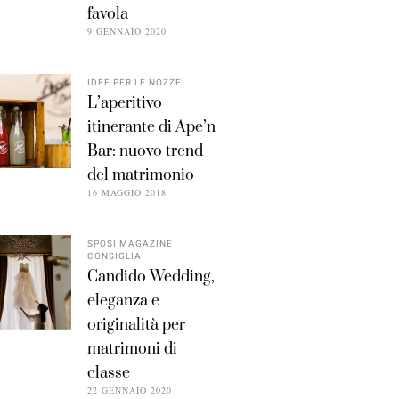
favola
9 GENNAIO 2020
IDEE PER LE NOZZE
L’aperitivo
itinerante di Ape’n
Bar: nuovo trend
del matrimonio
16 MAGGIO 2018
SPOSI MAGAZINE
CONSIGLIA
Candido Wedding,
eleganza e
originalità per
matrimoni di
classe
22 GENNAIO 2020