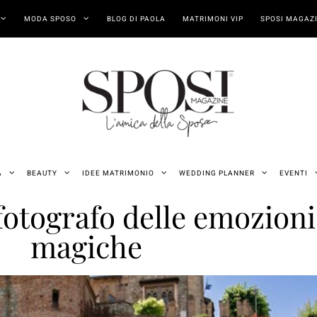
MODA SPOSO
BLOG DI PAOLA
MATRIMONI VIP
SPOSI MAGAZI
A
BEAUTY
IDEE MATRIMONIO
WEDDING PLANNER
EVENTI
l fotografo delle emozion
magiche