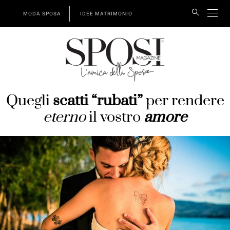
MODA SPOSA
IDEE MATRIMONIO
Quegli
scatti “rubati”
per rendere
eterno
il vostro
amore