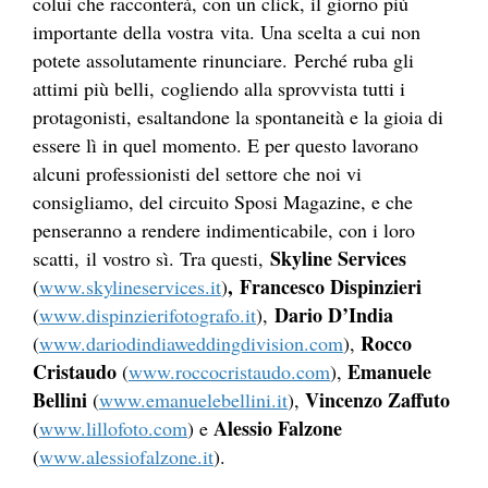
colui che racconterà, con un click, il giorno più
importante della vostra vita. Una scelta a cui non
potete assolutamente rinunciare. Perché ruba gli
attimi più belli, cogliendo alla sprovvista tutti i
protagonisti, esaltandone la spontaneità e la gioia di
essere lì in quel momento. E per questo lavorano
alcuni professionisti del settore che noi vi
consigliamo, del circuito Sposi Magazine, e che
penseranno a rendere indimenticabile, con i loro
Skyline Services
scatti, il vostro sì. Tra questi,
,
Francesco Dispinzieri
(
www.skylineservices.it
)
Dario D’India
(
www.dispinzierifotografo.it
),
Rocco
(
www.dariodindiaweddingdivision.com
),
Cristaudo
Emanuele
(
www.roccocristaudo.com
),
Bellini
Vincenzo Zaffuto
(
www.emanuelebellini.it
),
Alessio Falzone
(
www.lillofoto.com
) e
(
www.alessiofalzone.it
).