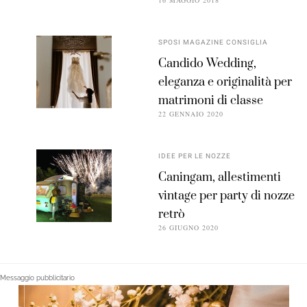
16 MAGGIO 2018
SPOSI MAGAZINE CONSIGLIA
Candido Wedding,
eleganza e originalità per
matrimoni di classe
22 GENNAIO 2020
IDEE PER LE NOZZE
Caningam, allestimenti
vintage per party di nozze
retrò
26 GIUGNO 2020
Messaggio pubblicitario