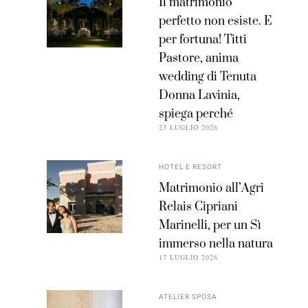
Il matrimonio
perfetto non esiste. E
per fortuna! Titti
Pastore, anima
wedding di Tenuta
Donna Lavinia,
spiega perché
23 LUGLIO 2026
HOTEL E RESORT
Matrimonio all’Agri
Relais Cipriani
Marinelli, per un Sì
immerso nella natura
17 LUGLIO 2026
ATELIER SPOSA